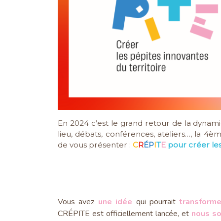
En 2024 c’est le grand retour de la dynam
lieu, débats, conférences, ateliers…, la 4è
de vous présenter :
C
R
ÉP
I
T
E
pour c
réer le
Vous avez
une idée
qui pourrait
transforme
CRÉPITE est officiellement lancée, et
nous so