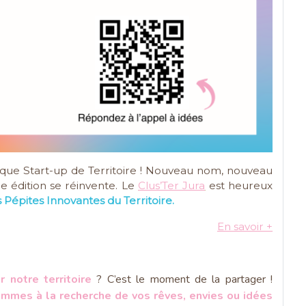
ique Start-up de Territoire ! Nouveau nom, nouveau
me édition se réinvente. Le
Clus’Ter Jura
est heureux
s Pépites Innovantes du Territoire.
En savoir +
r notre territoire
? C’est le moment de la partager !
mmes à la recherche de vos rêves, envies ou idées