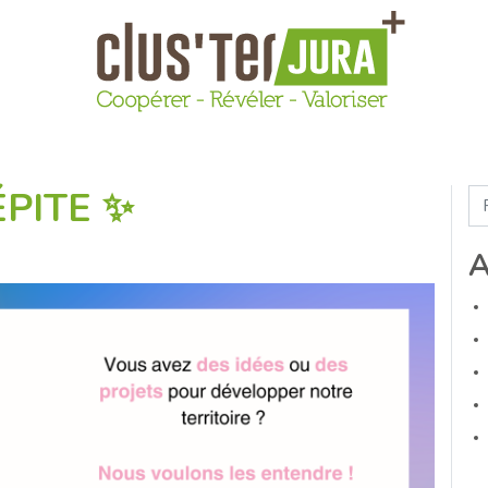
ÉPITE ✨
Re
A