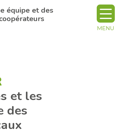
e équipe et des
coopérateurs
MENU
R
s et les
e des
caux