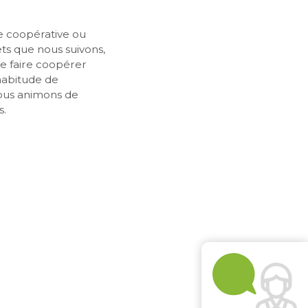
re coopérative ou
ets que nous suivons,
 faire coopérer
’habitude de
nous animons de
.