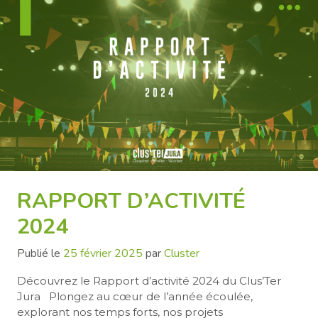
RAPPORT D’ACTIVITÉ
2024
Publié le
25 février 2025
par
Cluster
Découvrez le Rapport d’activité 2024 du Clus’Ter
Jura Plongez au cœur de l’année écoulée,
explorant nos temps forts, nos projets