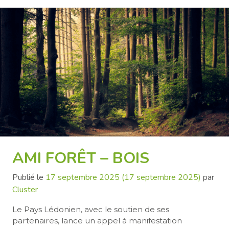
AMI FORÊT – BOIS
Publié le
17 septembre 2025
(17 septembre 2025)
par
Cluster
Le Pays Lédonien, avec le soutien de ses
partenaires, lance un appel à manifestation